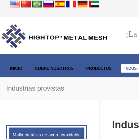
¡La
INICIO
SOBRE NOSOTROS
PRODUCTOS
INDUS
Industrias provistas
Indus
Malla metálica de acero inoxidable