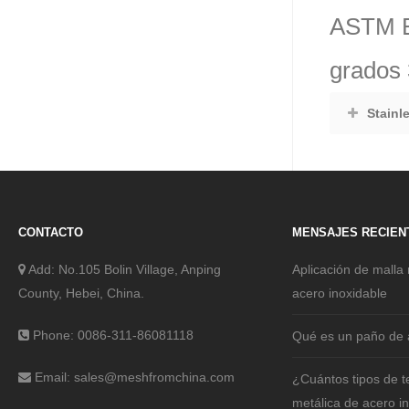
ASTM E2
grados 
Stainl
CONTACTO
MENSAJES RECIEN
Add: No.105 Bolin Village, Anping
Aplicación de malla 
County, Hebei, China.
acero inoxidable
Phone: 0086-311-86081118
Qué es un paño de 
Email:
sales@meshfromchina.com
¿Cuántos tipos de t
metálica de acero i