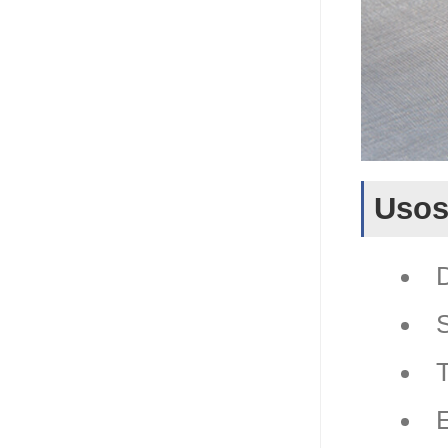
Usos 
S
T
E