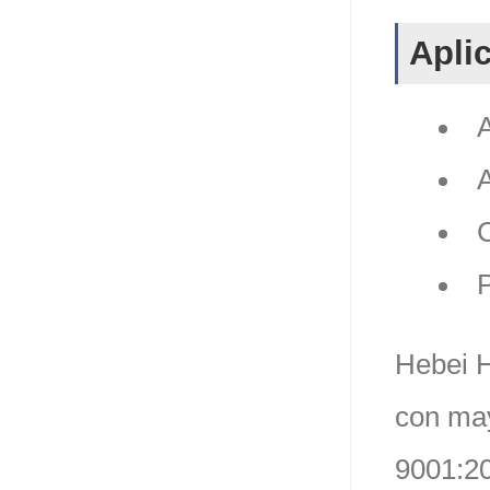
Apli
A
A
P
Hebei H
con may
9001:20