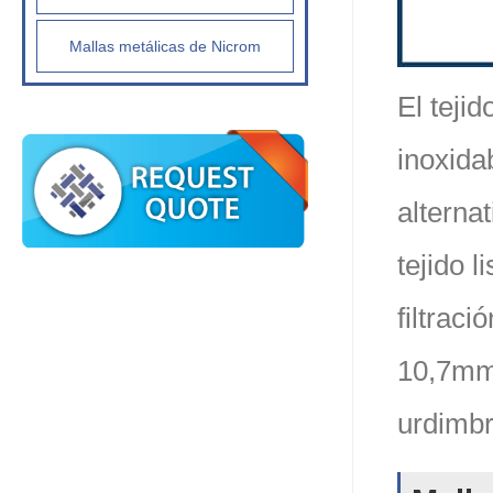
Mallas metálicas de Nicrom
El teji
inoxida
alterna
tejido 
filtrac
10,7mm 
urdimbre