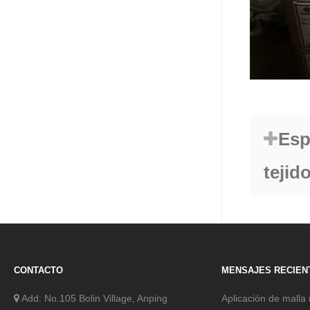
Esp
tejid
CONTACTO
MENSAJES RECIEN
Add: No.105 Bolin Village, Anping
Aplicación de malla 