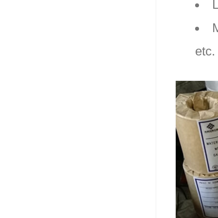
L
etc.