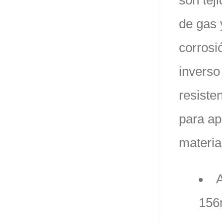
son tej
de gas 
corrosi
inverso
resiste
para ap
materia
156