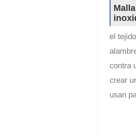
Malla
inoxi
el teji
alambre
contra 
crear u
usan pa